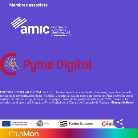
Membres associats:
EDITORA SINGULAR DIGITAL 2GR S.L. ha sido beneficiaria de Fondos Europeos, cuyo objetivo es la
mejora de la competitividad de las PYMES, y gracias al cual ha puesto en marcha un Plan de Acción con el
objetivo de reforzar la digitalización y la competitividad de las pymes durante el año 2024. Para ello ha
contado con el apoyo del Programa Pyme Digital de la Cámara de Comercio de Terrassa.
#EuropaSeSiente