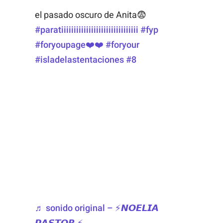
el pasado oscuro de Anita😨
#paratiiiiiiiiiiiiiiiiiiiiiiiiiiiiiii
#fyp
#foryoupage❤️❤️
#foryour
#isladelastentaciones
#8
♬ sonido original – ⚡️𝙉𝙊𝙀𝙇𝙄𝘼
𝙋𝘼𝙎𝙏𝙊𝙍 ⚡️