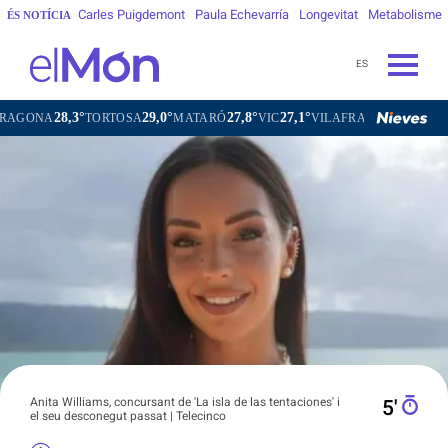
Carles Puigdemont
Paula Echevarría
Longevitat
Metabolisme
ÉS NOTÍCIA
ES
29,0°
27,8°
27,1°
26,7°
ORTOSA
MATARÓ
VIC
VILAFRANCA DEL PENEDÈS
VILA
Anita Williams, concursant de 'La isla de las tentaciones' i
5′
el seu desconegut passat | Telecinco