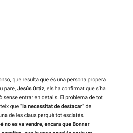
Alonso, que resulta que és una persona propera
eu pare,
Jesús Ortiz
, els ha confirmat que s’ha
erò sense entrar en detalls. El problema de tot
steix que
“la necessitat de destacar”
de
una de les claus perquè tot esclatés.
bé no es va vendre, encara que Bonnar
s escoltar- que la seva novel·la seria un