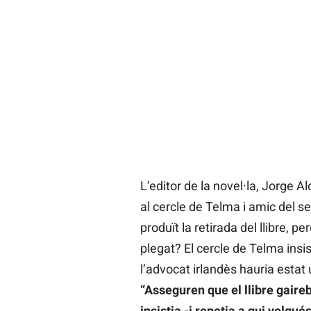
L’editor de la novel·la, Jorge 
al cercle de Telma i amic del s
produït la retirada del llibre, p
plegat? El cercle de Telma insi
l’advocat irlandès hauria estat 
“Asseguren que el llibre gaire
insistia -i repetia a qui volgué