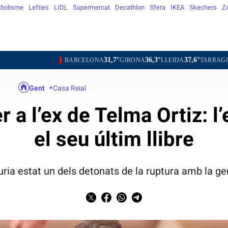
bolisme
Lefties
LIDL
Supermercat
Decathlon
Sfera
IKEA
Skechers
Z
31,7°
36,3°
37,6°
31,3°
BARCELONA
GIRONA
LLEIDA
TARRAGONA
TORTO
Gent
Casa Reial
a l’ex de Telma Ortiz: l’e
el seu últim llibre
uria estat un dels detonats de la ruptura amb la g