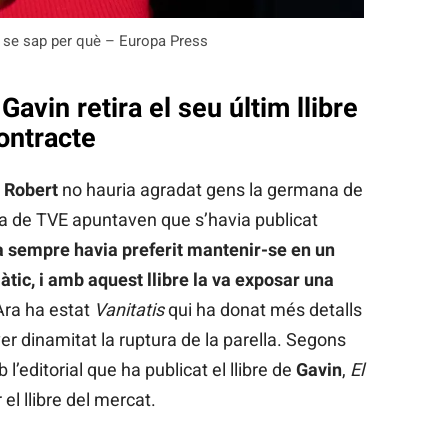
i se sap per què – Europa Press
Gavin retira el seu últim llibre
contracte
e
Robert
no hauria agradat gens la germana de
ma de TVE apuntaven que s’havia publicat
a sempre havia preferit mantenir-se en un
àtic, i amb aquest llibre la va exposar una
Ara ha estat
Vanitatis
qui ha donat més detalls
er dinamitat la ruptura de la parella. Segons
’editorial que ha publicat el llibre de
Gavin
,
El
r el llibre del mercat.