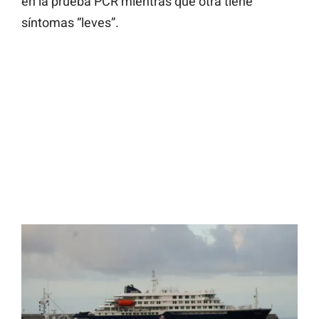
en la prueba PCR mientras que otra tiene
síntomas “leves”.