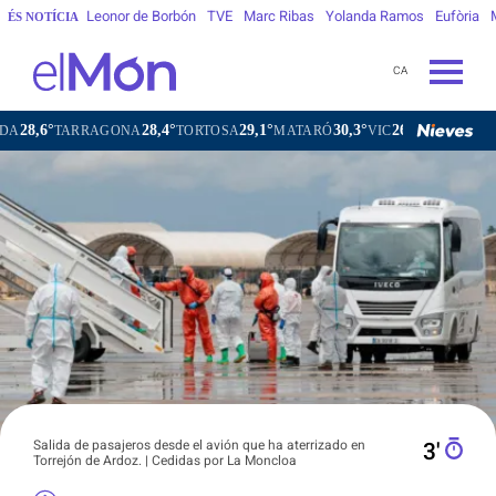
Leonor de Borbón
TVE
Marc Ribas
Yolanda Ramos
Eufòria
ÉS NOTÍCIA
CA
°
28,4°
29,1°
30,3°
26,1°
TARRAGONA
TORTOSA
MATARÓ
VIC
VILAFRANCA DEL
Salida de pasajeros desde el avión que ha aterrizado en
3′
Torrejón de Ardoz. | Cedidas por La Moncloa