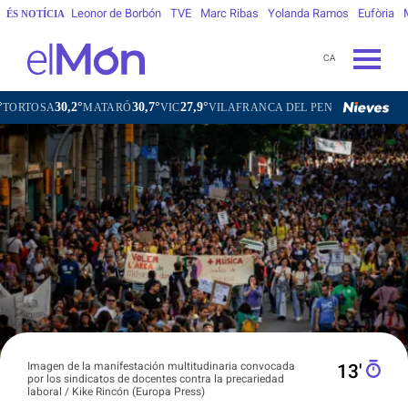
Leonor de Borbón
TVE
Marc Ribas
Yolanda Ramos
Eufòria
ÉS NOTÍCIA
CA
30,7°
27,9°
28,8°
ATARÓ
VIC
VILAFRANCA DEL PENEDÈS
VILANOVA I LA GEL
Imagen de la manifestación multitudinaria convocada
13′
por los sindicatos de docentes contra la precariedad
laboral / Kike Rincón (Europa Press)