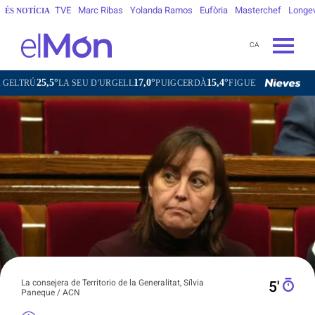
TVE
Marc Ribas
Yolanda Ramos
Eufòria
Masterchef
Longe
ÉS NOTÍCIA
CA
25,5°
17,0°
15,4°
27,3°
25,3
LA SEU D'URGELL
PUIGCERDÀ
FIGUERES
GANDESA
La consejera de Territorio de la Generalitat, Sílvia
5′
Paneque / ACN