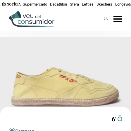
Supermercado
Decathlon
Sfera
Lefties
Skechers
Longevid
ÉS NOTÍCIA
CA
6′