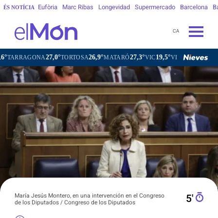
Eufòria
Marc Ribas
Longevidad
Supermercado
Barcelona
B
ÉS NOTÍCIA
CA
27,0°
26,9°
27,3°
19,5°
GONA
TORTOSA
MATARÓ
VIC
VILAFRANCA DEL PENED
María Jesús Montero, en una intervención en el Congreso
5′
de los Diputados / Congreso de los Diputados