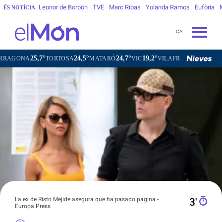
Leonor de Borbón
TVE
Marc Ribas
Yolanda Ramos
Eufòria
ÉS NOTÍCIA
CA
7°
24,5°
24,7°
19,2°
20,8°
TORTOSA
MATARÓ
VIC
VILAFRANCA DEL PENEDÈS
VI
La ex de Risto Mejide asegura que ha pasado página -
3′
Europa Press