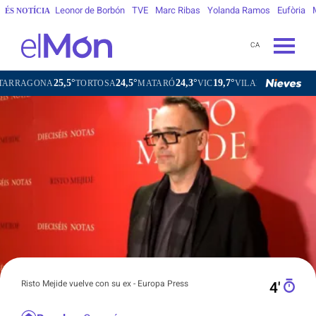
Leonor de Borbón
TVE
Marc Ribas
Yolanda Ramos
Eufòria
ÉS NOTÍCIA
CA
5,5°
24,5°
24,3°
19,7°
21,0°
TORTOSA
MATARÓ
VIC
VILAFRANCA DEL PENEDÈS
Risto Mejide vuelve con su ex - Europa Press
4′