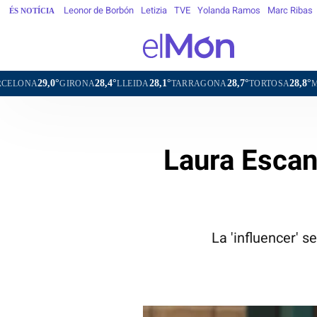
Leonor de Borbón
Letizia
TVE
Yolanda Ramos
Marc Ribas
ÉS NOTÍCIA
28,4°
28,1°
28,7°
28,8°
28,4°
2
RONA
LLEIDA
TARRAGONA
TORTOSA
MATARÓ
VIC
Laura Escane
La 'influencer' s