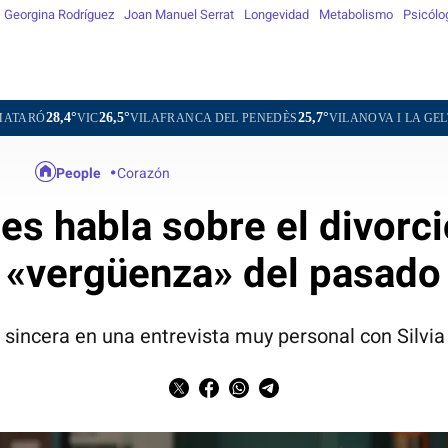
Georgina Rodríguez
Joan Manuel Serrat
Longevidad
Metabolismo
Psicólo
6,5°
25,7°
27,7°
VILAFRANCA DEL PENEDÈS
VILANOVA I LA GELTRÚ
LA SEU 
People
Corazón
s habla sobre el divorcio,
«vergüenza» del pasado
e sincera en una entrevista muy personal con Silvia