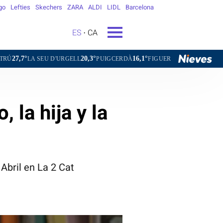
go
Lefties
Skechers
ZARA
ALDI
LIDL
Barcelona
ES
CA
20,3°
16,1°
27,8°
27,4°
D'URGELL
PUIGCERDÀ
FIGUERES
GANDESA
L'HOSPITAL
 la hija y la
 Abril en La 2 Cat