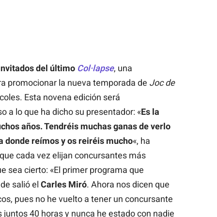
invitados del último
Col·lapse
, una
ara promocionar la nueva temporada de
Joc de
oles. Esta novena edición será
o a lo que ha dicho su presentador: «
Es la
hos años. Tendréis muchas ganas de verlo
da donde reímos y os reiréis mucho
«, ha
 que cada vez elijan concursantes más
ue sea cierto: «El primer programa que
de salió el
Carles Miró
. Ahora nos dicen que
cos, pues no he vuelto a tener un concursante
juntos 40 horas y nunca he estado con nadie