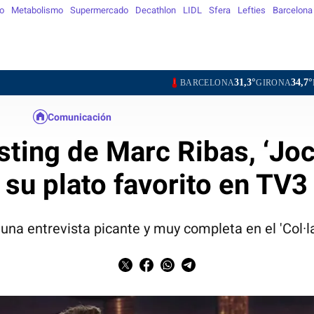
o
Metabolismo
Supermercado
Decathlon
LIDL
Sfera
Lefties
Barcelona
31,3°
34,7°
36,4°
BARCELONA
GIRONA
LLEIDA
TA
Comunicación
sting de Marc Ribas, ‘Joc
su plato favorito en TV3
 una entrevista picante y muy completa en el 'Col·