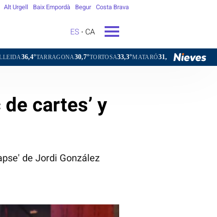
Alt Urgell
Baix Empordà
Begur
Costa Brava
ES
CA
30,7°
33,3°
31,4°
34,1°
RRAGONA
TORTOSA
MATARÓ
VIC
VILAFRANCA DEL PE
 de cartes’ y
lapse' de Jordi González