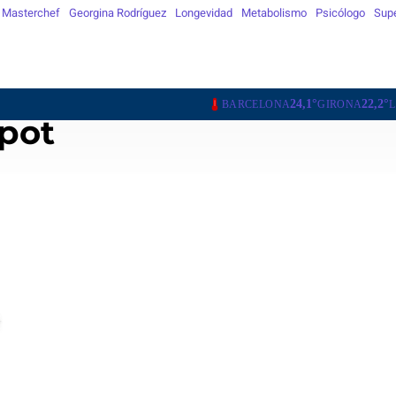
Masterchef
Georgina Rodríguez
Longevidad
Metabolismo
Psicólogo
Sup
24,1°
22,2°
23,4°
BARCELONA
GIRONA
LLEIDA
TARRAG
pot