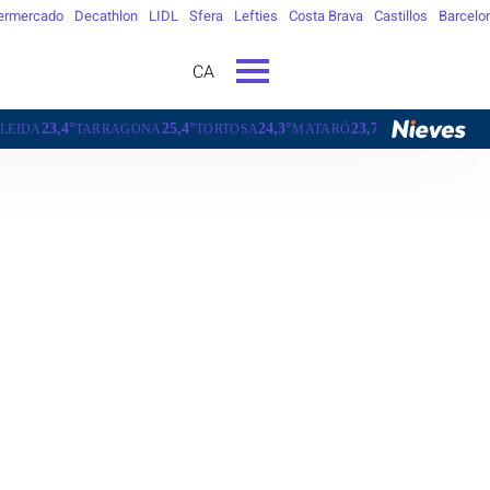
ermercado
Decathlon
LIDL
Sfera
Lefties
Costa Brava
Castillos
Barcelo
CA
25,4°
24,3°
23,7°
18,9°
ONA
TORTOSA
MATARÓ
VIC
VILAFRANCA DEL PENEDÈS