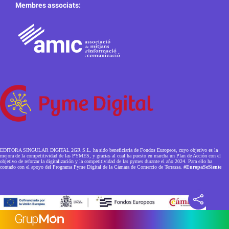
Membres associats:
EDITORA SINGULAR DIGITAL 2GR S.L. ha sido beneficiaria de Fondos Europeos, cuyo objetivo es la
mejora de la competitividad de las PYMES, y gracias al cual ha puesto en marcha un Plan de Acción con el
objetivo de reforzar la digitalización y la competitividad de las pymes durante el año 2024. Para ello ha
contado con el apoyo del Programa Pyme Digital de la Cámara de Comercio de Terrassa.
#EuropaSeSiente