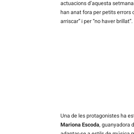
actuacions d’aquesta setmana. 
han anat fora per petits errors 
arriscar” i per “no haver brillat”.
Una de les protagonistes ha est
Mariona Escoda
, guanyadora d
adaptar-se a estils de música mo