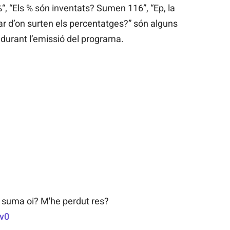
%
“, “Els % són inventats? Sumen 116”, “Ep, la
car d’on surten els percentatges?” són alguns
 durant l’emissió del programa.
suma oi? M'he perdut res?
xv0