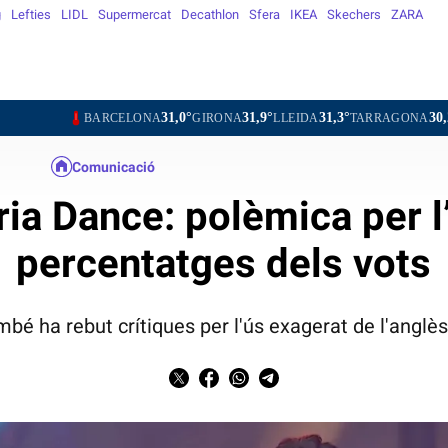
g
Lefties
LIDL
Supermercat
Decathlon
Sfera
IKEA
Skechers
ZARA
31,0°
31,9°
31,3°
30,2°
33
BARCELONA
GIRONA
LLEIDA
TARRAGONA
TORTOSA
Comunicació
ria Dance: polèmica per l
percentatges dels vots
é ha rebut crítiques per l'ús exagerat de l'anglès i