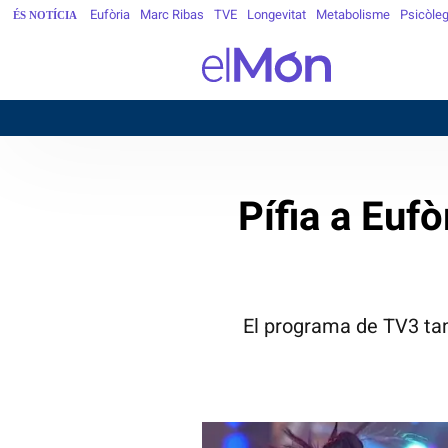
Eufòria
Marc Ribas
TVE
Longevitat
Metabolisme
Psicòle
ÉS NOTÍCIA
Pífia a Eufò
El programa de TV3 tamb