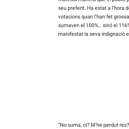
seu preferit. Ha estat a l’hora
votacions quan l’han fet grossa,
sumaven el 100%… sinó el 116%.
manifestat la seva indignació 
“No suma, oi? M’he perdut res?