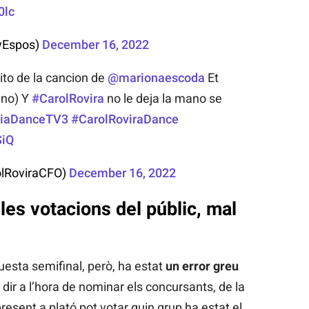
0lc
lyEspos)
December 16, 2022
ito de la cancion de
@marionaescoda
Et
ano) Y
#CarolRovira
no le deja la mano se
riaDanceTV3
#CarolRoviraDance
SiQ
olRoviraCFO)
December 16, 2022
les votacions del públic, mal
esta semifinal, però, ha estat
un error greu
 a dir a l’hora de nominar els concursants, de la
esent a plató pot votar quin grup ha estat el