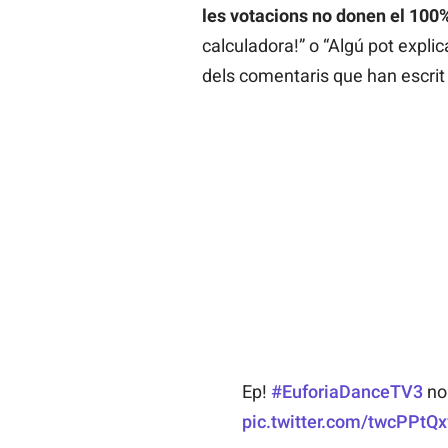
les votacions no donen el 100
calculadora!” o “Algú pot expli
dels comentaris que han escrit
Ep!
#EuforiaDanceTV3
no 
pic.twitter.com/twcPPtQ