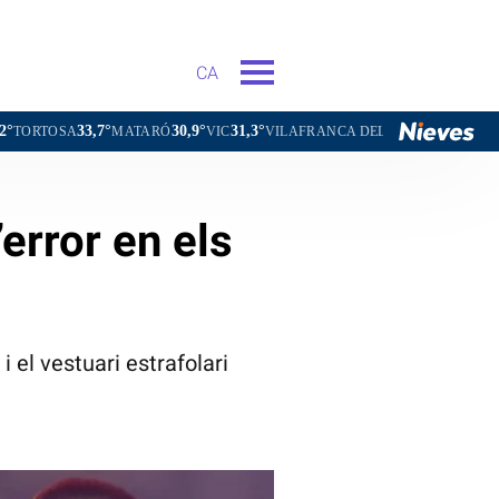
CA
,7°
30,9°
31,3°
31,4°
MATARÓ
VIC
VILAFRANCA DEL PENEDÈS
VILANOVA I LA
’error en els
 el vestuari estrafolari