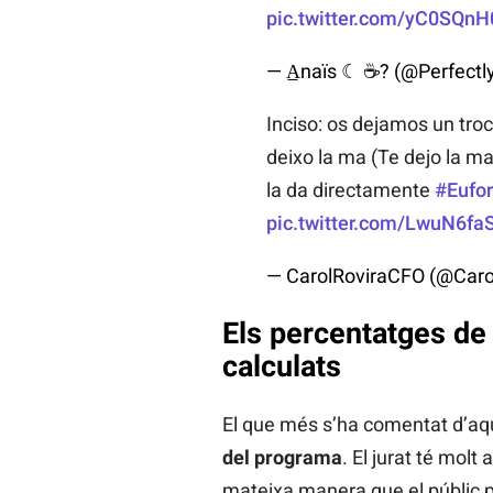
pic.twitter.com/yC0SQnH
— A̲naïs ☾ ☕? (@Perfect
Inciso: os dejamos un troc
deixo la ma (Te dejo la m
la da directamente
#Eufo
pic.twitter.com/LwuN6fa
— CarolRoviraCFO (@Car
Els percentatges de 
calculats
El que més s’ha comentat d’aqu
del programa
. El jurat té molt
mateixa manera que el públic pr