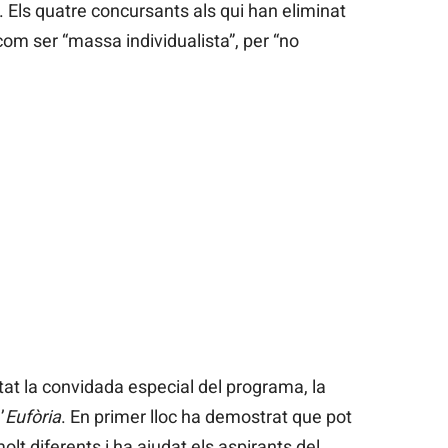
Els quatre concursants als qui han eliminat
com ser “massa individualista”, per “no
at la convidada especial del programa, la
’
Eufòria
. En primer lloc ha demostrat que pot
lt diferents i ha ajudat els aspirants del