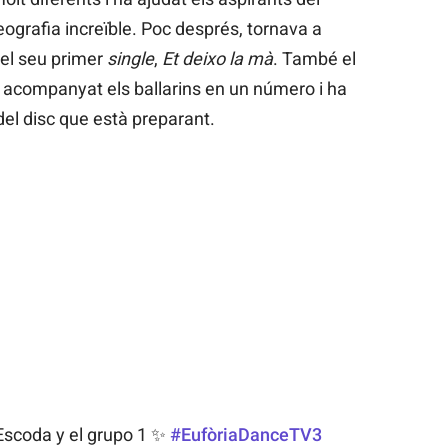
eografia increïble. Poc després, tornava a
 el seu primer
single
,
Et deixo la mà
. També el
a acompanyat els ballarins en un número i ha
el disc que està preparant.
scoda y el grupo 1 ✨
#EufòriaDanceTV3