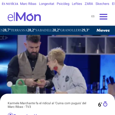
Marc Ribas
Longevitat
Psicòleg
Lefties
ZARA
Skechers
El
ÉS NOTÍCIA
ES
°
28,2°
29,3°
28,4°
SABADELL
GRANOLLERS
BARCELONA
GIRONA
Karmele Marchante fa el ridícul al 'Cuina com puguis' del
6′
Marc Ribas - TV3