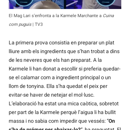
El Mag Lari s’enfronta a la Karmele Marchante a
Cuina
com puguis
| TV3
La primera prova consistia en preparar un plat
lliure amb els ingredients que s’han trobat a dins
de les neveres que els han preparat. A la
Karmele li han donat a escollir si preferia quedar-
se el calamar com a ingredient principal o un
llom de tonyina. Ella s’ha quedat el peix per
evitar-se haver de netejar el mol·lusc.
L’elaboració ha estat una mica caòtica, sobretot
per part de la Karmele perquè l’aigua li ha bullit
massa i no sabia com impedir que vessés: “
On
s’ha de prémer per abaixar-lo?
“, ha preguntat. El