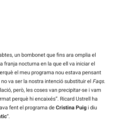
ssabtes, un bombonet que fins ara omplia el
 franja nocturna en la que ell va iniciar el
 perquè el meu programa nou estava pensant
no va ser la nostra intenció substituir el
Faqs
.
ació, però, les coses van precipitar-se i vam
ormat perquè hi encaixés”. Ricard Ustrell ha
tava fent el programa de
Cristina Puig
i diu
tic
“.