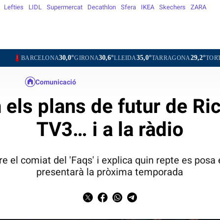
Lefties
LIDL
Supermercat
Decathlon
Sfera
IKEA
Skechers
ZARA
30,0°
30,6°
35,0°
29,2°
31,2°
LONA
GIRONA
LLEIDA
TARRAGONA
TORTOSA
MAT
Comunicació
els plans de futur de Ric
TV3… i a la ràdio
bre el comiat del 'Faqs' i explica quin repte es pos
presentarà la pròxima temporada