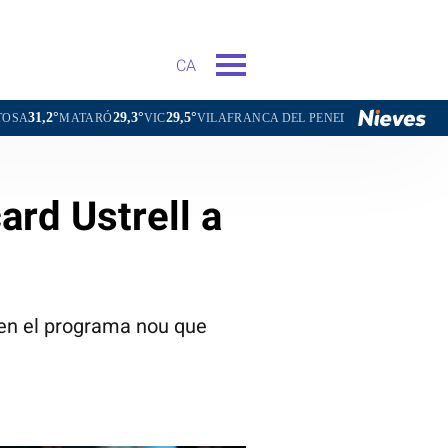
CA
29,3°
29,5°
28,5°
ARÓ
VIC
VILAFRANCA DEL PENEDÈS
VILANOVA I LA GELTR
ard Ustrell a
a en el programa nou que