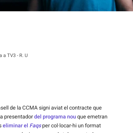
a a TV3 - R. U
sell de la CCMA signi aviat el contracte que
 a presentador
del programa nou
que emetran
és
eliminar el
Faqs
per col·locar-hi un format