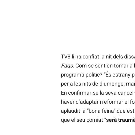
TV3 li ha confiat la nit dels di
Faqs
. Com se sent en tornar a la
programa polític? “És estrany
per a les nits de diumenge, mai 
En confirmar-se la seva cancel·l
haver d’adaptar i reformar el f
aplaudit la “bona feina” que es
que el seu comiat “
serà traumà