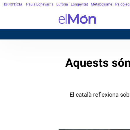
Paula Echevarría
Eufòria
Longevitat
Metabolisme
Psicòleg
ÉS NOTÍCIA
BARCE
Aquests són 
El català reflexiona so