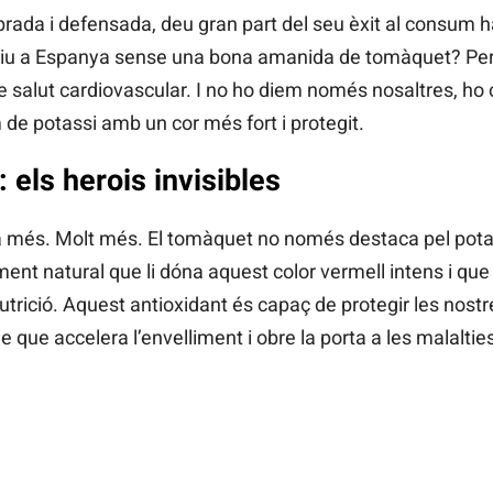
brada i defensada, deu gran part del seu èxit al consum 
stiu a Espanya sense una bona amanida de tomàquet? Per
de salut cardiovascular. I no ho diem només nosaltres, ho 
de potassi amb un cor més fort i protegit.
: els herois invisibles
a més. Molt més. El tomàquet no només destaca pel potas
gment natural que li dóna aquest color vermell intens i que
nutrició. Aquest antioxidant és capaç de protegir les nostre
e que accelera l’envelliment i obre la porta a les malalties