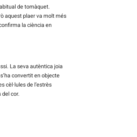
habitual de tomàquet.
ò aquest plaer va molt més
confirma la ciència en
si. La seva autèntica joia
 s’ha convertit en objecte
s cèl·lules de l’estrès
 del cor.