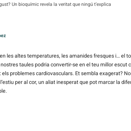
ust? Un bioquímic revela la veritat que ningú t’explica
pez
riben les altes temperatures, les amanides fresques i… el 
s nostres taules podria convertir-se en el teu millor escut
t: els problemes cardiovasculars. Et sembla exagerat? No
’estiu per al cor, un aliat inesperat que pot marcar la dif
le.