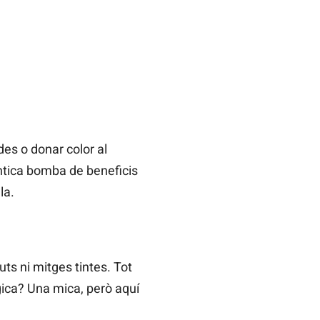
es o donar color al
èntica bomba de beneficis
la.
uts ni mitges tintes. Tot
gica? Una mica, però aquí