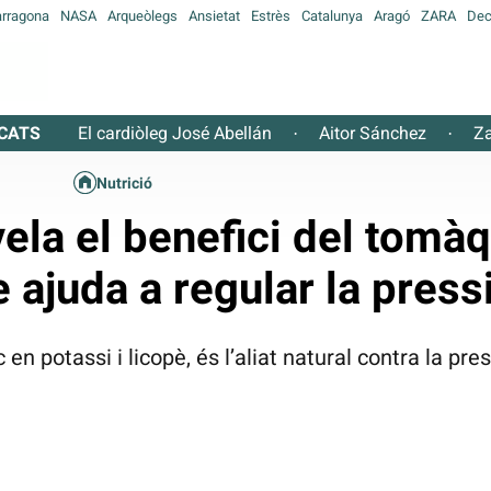
arragona
NASA
Arqueòlegs
Ansietat
Estrès
Catalunya
Aragó
ZARA
Dec
CATS
El cardiòleg José Abellán
Aitor Sánchez
Za
·
·
Nutrició
ela el benefici del tomàq
ajuda a regular la pressi
 en potassi i licopè, és l’aliat natural contra la pres