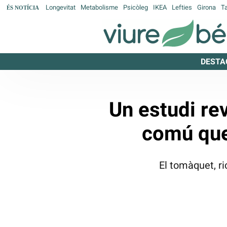
Longevitat
Metabolisme
Psicòleg
IKEA
Lefties
Girona
T
ÉS NOTÍCIA
DESTA
Un estudi rev
comú que 
El tomàquet, ric