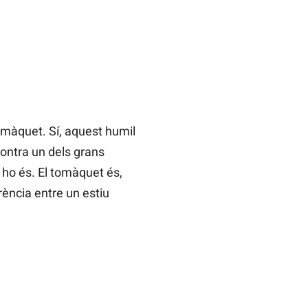
tomàquet. Sí, aquest humil
 contra un dels grans
 ho és. El tomàquet és,
erència entre un estiu