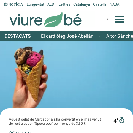
Longevitat
ALDI
Lefties
Catalunya
Castells
NASA
ÉS NOTÍCIA
ES
DESTACATS
El cardiòleg José Abellán
Aitor Sánch
·
Aquest gelat de Mercadona s’ha convertit en el més venut
4′
de l’estiu sabor “Speculoos” per menys de 3,50 €