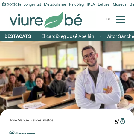
Longevitat
Metabolisme
Psicòleg
IKEA
Lefties
Museus
Gi
ÉS NOTÍCIA
ES
DESTACATS
El cardiòleg José Abellán
Aitor Sánch
·
José Manuel Felices, metge
6′