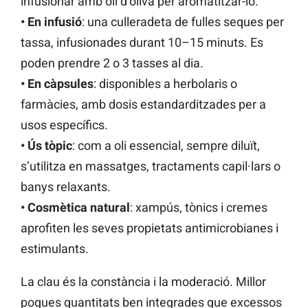
infusionar amb oli d’oliva per aromatitzar-lo.
• En infusió
: una culleradeta de fulles seques per
tassa, infusionades durant 10–15 minuts. Es
poden prendre 2 o 3 tasses al dia.
• En càpsules
: disponibles a herbolaris o
farmàcies, amb dosis estandarditzades per a
usos específics.
• Ús tòpic
: com a oli essencial, sempre diluït,
s’utilitza en massatges, tractaments capil·lars o
banys relaxants.
• Cosmètica natural
: xampús, tònics i cremes
aprofiten les seves propietats antimicrobianes i
estimulants.
La clau és la constància i la moderació. Millor
poques quantitats ben integrades que excessos