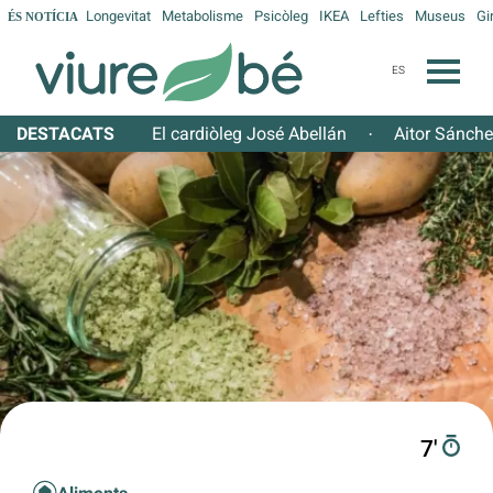
Longevitat
Metabolisme
Psicòleg
IKEA
Lefties
Museus
Gi
ÉS NOTÍCIA
ES
DESTACATS
El cardiòleg José Abellán
Aitor Sánch
·
7′