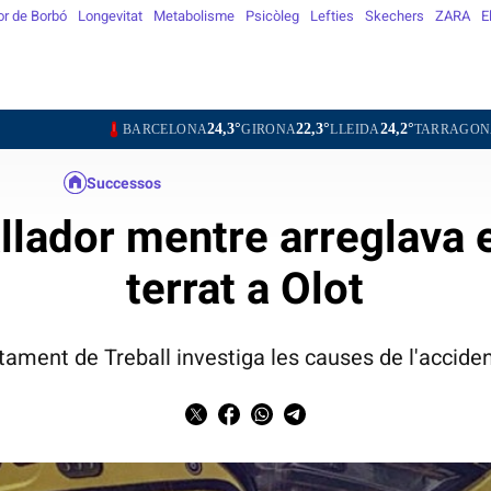
or de Borbó
Longevitat
Metabolisme
Psicòleg
Lefties
Skechers
ZARA
E
24,3°
22,3°
24,2°
25,8°
BARCELONA
GIRONA
LLEIDA
TARRAGONA
TORTOS
Successos
llador mentre arreglava e
terrat a Olot
tament de Treball investiga les causes de l'acciden