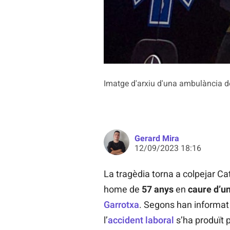
Imatge d'arxiu d'una ambulància 
Gerard Mira
12/09/2023 18:16
La tragèdia torna a colpejar C
home de
57 anys
en
caure d’un
Garrotxa
. Segons han informat
l’
accident laboral
s’ha produït p