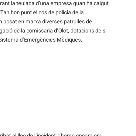
rant la teulada d’una empresa quan ha caigut
Tan bon punt el cos de policia de la
han posat en marxa diverses patrulles de
gació de la comissaria d’Olot, dotacions dels
l Sistema d’Emergències Mèdiques.
bat al lloc de l’incident, l’home encara era