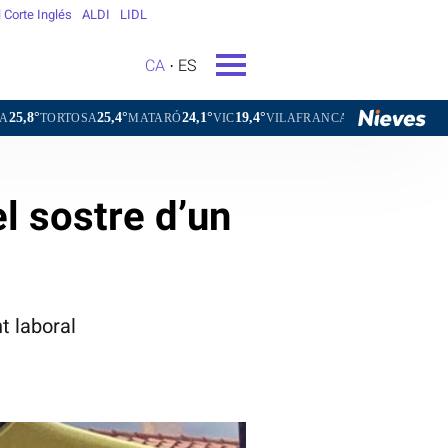
l Corte Inglés
ALDI
LIDL
CA
ES
25,4°
24,1°
19,4°
21,4°
A
MATARÓ
VIC
VILAFRANCA DEL PENEDÈS
VILANOVA I 
l sostre d’un
t laboral