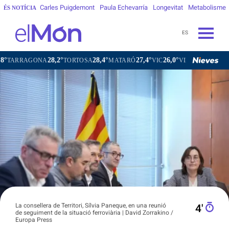
Carles Puigdemont
Paula Echevarría
Longevitat
Metabolisme
ÉS NOTÍCIA
ES
28,2°
28,4°
27,4°
26,0°
AGONA
TORTOSA
MATARÓ
VIC
VILAFRANCA DEL PENED
La consellera de Territori, Sílvia Paneque, en una reunió
4′
de seguiment de la situació ferroviària | David Zorrakino /
Europa Press