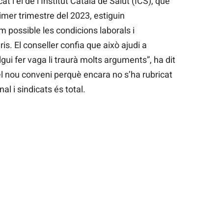
at i el de l’Institut Català de Salut (ICS), que
rimer trimestre del 2023, estiguin
m possible les condicions laborals i
s. El conseller confia que això ajudi a
gui fer vaga li traurà molts arguments”, ha dit
el nou conveni perquè encara no s’ha rubricat
al i sindicats és total.