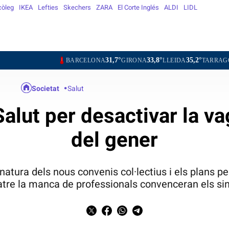
còleg
IKEA
Lefties
Skechers
ZARA
El Corte Inglés
ALDI
LIDL
31,7°
33,8°
35,2°
30,5°
BARCELONA
GIRONA
LLEIDA
TARRAGONA
TORT
Societat
Salut
Salut per desactivar la v
del gener
natura dels nous convenis col·lectius i els plans per
re la manca de professionals convenceran els sin