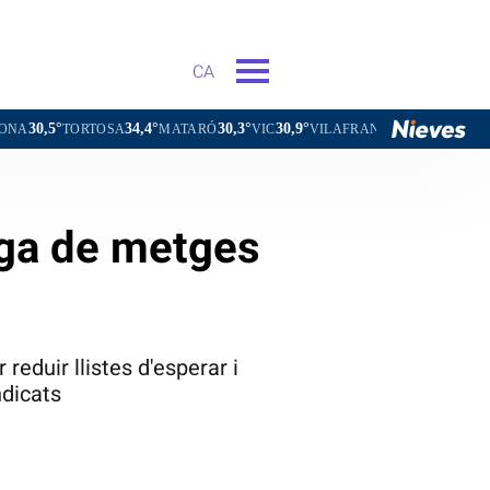
CA
34,4°
30,3°
30,9°
31,3°
OSA
MATARÓ
VIC
VILAFRANCA DEL PENEDÈS
VILANOVA
aga de metges
 reduir llistes d'esperar i
dicats