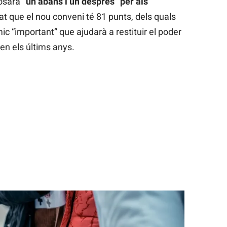
posarà
“un abans i un després” per als
cat que el nou conveni té 81 punts, dels quals
 “important” que ajudarà a restituir el poder
 en els últims anys.