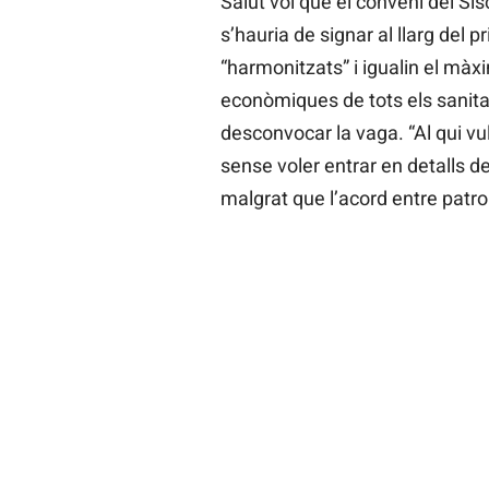
Salut vol que el conveni del Sisc
s’hauria de signar al llarg del p
“harmonitzats” i igualin el màxi
econòmiques de tots els sanitari
desconvocar la vaga. “Al qui vul
sense voler entrar en detalls d
malgrat que l’acord entre patron