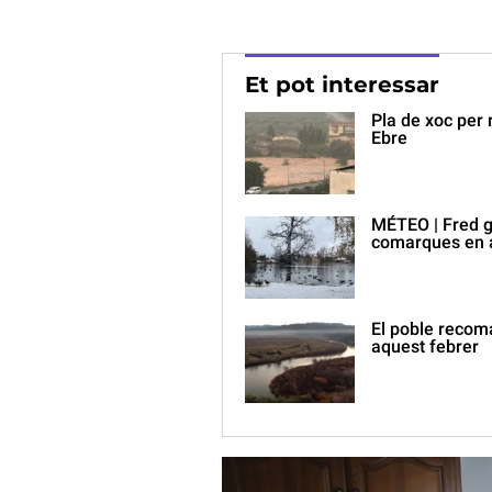
Et pot interessar
Pla de xoc per r
Ebre
MÉTEO | Fred gè
comarques en a
El poble recoma
aquest febrer