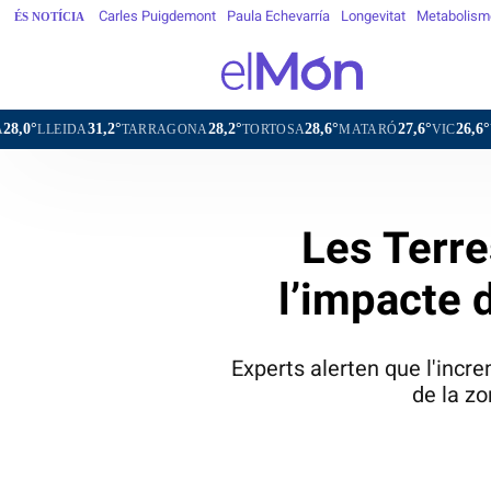
Carles Puigdemont
Paula Echevarría
Longevitat
Metabolism
ÉS NOTÍCIA
°
28,2°
28,6°
27,6°
26,6°
TARRAGONA
TORTOSA
MATARÓ
VIC
VILAFRANCA DEL
Les Terre
l’impacte 
Experts alerten que l'inc
de la zo