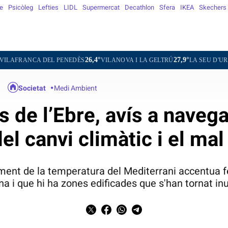
e
Psicòleg
Lefties
LIDL
Supermercat
Decathlon
Sfera
IKEA
Skechers
26,4°
27,9°
24,0°
 PENEDÈS
VILANOVA I LA GELTRÚ
LA SEU D'URGELL
PUIGC
Societat
Medi Ambient
s de l’Ebre, avís a naveg
del canvi climàtic i el ma
rement de la temperatura del Mediterrani accentua 
na i que hi ha zones edificades que s'han tornat i