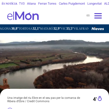
TV3
Aitana
Ferran Torres
Carles Puigdemont
Longevitat
AL
ÉS NOTÍCIA
ES
30,8°
32,1°
32,9°
33,5°
32,
TORTOSA
MATARÓ
VIC
VILAFRANCA DEL PENEDÈS
Una imatge del riu Ebre en el seu pas per la comarca de
4′
Ribera d'Ebre / Credit Commons