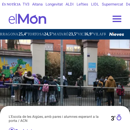
TV3
Aitana
Longevitat
ALDI
Lefties
LIDL
Supermercat
De
ÉS NOTÍCIA
25,4°
24,5°
23,5°
16,9°
21
A
TORTOSA
MATARÓ
VIC
VILAFRANCA DEL PENEDÈS
L'Escola de les Aigües, amb pares i alumnes esperant a la
3′
porta / ACN