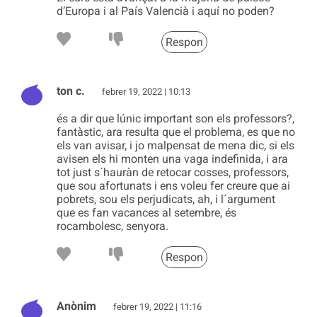
d’Europa i al País Valencià i aquí no poden?
Respon
ton c.
febrer 19, 2022 | 10:13
és a dir que lúnic important son els professors?,
fantàstic, ara resulta que el problema, es que no
els van avisar, i jo malpensat de mena dic, si els
avisen els hi monten una vaga indefinida, i ara
tot just s´hauràn de retocar cosses, professors,
que sou afortunats i ens voleu fer creure que ai
pobrets, sou els perjudicats, ah, i l´argument
que es fan vacances al setembre, és
rocambolesc, senyora.
Respon
Anònim
febrer 19, 2022 | 11:16