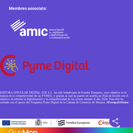
Membres associats:
EDITORA SINGULAR DIGITAL 2GR S.L. ha sido beneficiaria de Fondos Europeos, cuyo objetivo es la
mejora de la competitividad de las PYMES, y gracias al cual ha puesto en marcha un Plan de Acción con el
objetivo de reforzar la digitalización y la competitividad de las pymes durante el año 2024. Para ello ha
contado con el apoyo del Programa Pyme Digital de la Cámara de Comercio de Terrassa.
#EuropaSeSiente