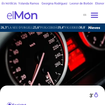
Yolanda Ramos
Georgina Rodríguez
Leonor de Borbón
Elionor
ÉS NOTÍCIA
ES
25,6°
19,4°
30,0°
25,6°
 SEU D'URGELL
PUIGCERDÀ
FIGUERES
GANDESA
L'HOS
3′