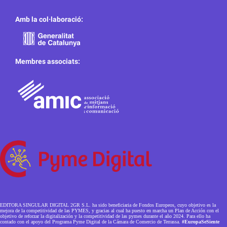
Amb la col·laboració:
Membres associats:
EDITORA SINGULAR DIGITAL 2GR S.L. ha sido beneficiaria de Fondos Europeos, cuyo objetivo es la
mejora de la competitividad de las PYMES, y gracias al cual ha puesto en marcha un Plan de Acción con el
objetivo de reforzar la digitalización y la competitividad de las pymes durante el año 2024. Para ello ha
contado con el apoyo del Programa Pyme Digital de la Cámara de Comercio de Terrassa.
#EuropaSeSiente