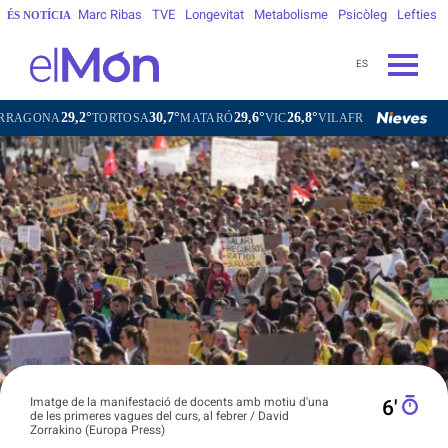
Marc Ribas
TVE
Longevitat
Metabolisme
Psicòleg
Lefties
ÉS NOTÍCIA
ES
29,2°
30,7°
29,6°
26,8°
28,8
TORTOSA
MATARÓ
VIC
VILAFRANCA DEL PENEDÈS
Imatge de la manifestació de docents amb motiu d'una
6′
de les primeres vagues del curs, al febrer / David
Zorrakino (Europa Press)