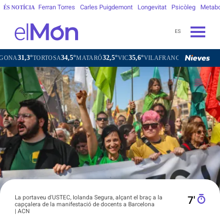
Ferran Torres
Carles Puigdemont
Longevitat
Psicòleg
Metab
ÉS NOTÍCIA
ES
34,5°
32,5°
35,6°
32,1°
TORTOSA
MATARÓ
VIC
VILAFRANCA DEL PENEDÈS
VILA
La portaveu d'USTEC, Iolanda Segura, alçant el braç a la
7′
capçalera de la manifestació de docents a Barcelona
| ACN