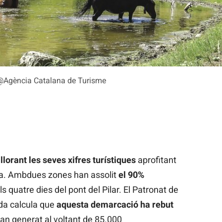
an @Agència Catalana de Turisme
illorant les seves xifres turístiques
aprofitant
ària. Ambdues zones han assolit
el 90%
s quatre dies del pont del Pilar. El Patronat de
ida calcula que
aquesta demarcació ha rebut
han generat al voltant de 85.000