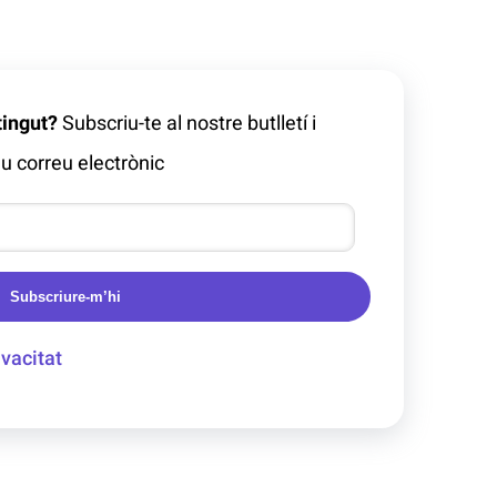
tingut?
Subscriu-te al nostre butlletí i
u correu electrònic
Subscriure-m’hi
ivacitat