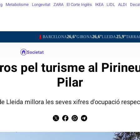
eg
Metabolisme
Longevitat
ZARA
El Corte Inglés
IKEA
LIDL
ALDI
Deca
26,6°
26,6°
25,9°
27,0°
BARCELONA
GIRONA
LLEIDA
TARRAGONA
TO
Societat
s pel turisme al Pirineu
Pilar
 Lleida millora les seves xifres d'ocupació respec