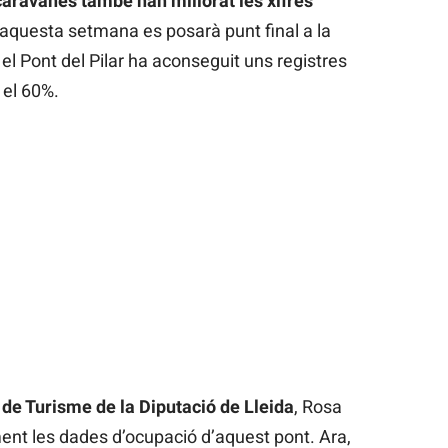
caravanes també han millorat les xifres
aquesta setmana es posarà punt final a la
l Pont del Pilar ha aconseguit uns registres
 el 60%.
de Turisme de la Diputació de Lleida
, Rosa
ment les dades d’ocupació d’aquest pont. Ara,