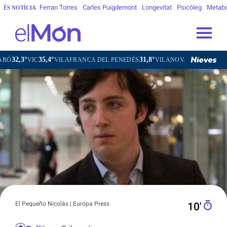
Ferran Torres
Carles Puigdemont
Longevitat
Psicòleg
Metab
ÉS NOTÍCIA
4°
31,8°
31,9°
VILAFRANCA DEL PENEDÈS
VILANOVA I LA GELTRÚ
LA SEU D'
El Pequeño Nicolás | Europa Press
10′