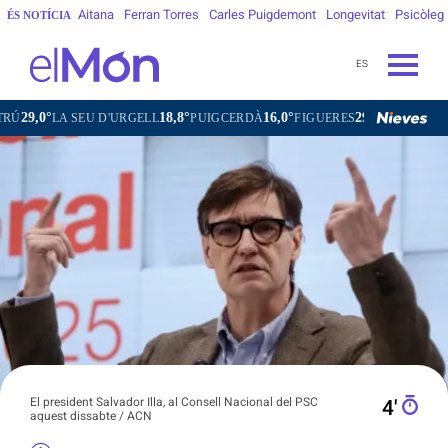
Aitana
Ferran Torres
Carles Puigdemont
Longevitat
Psicòleg
ÉS NOTÍCIA
ES
18,8°
16,0°
29,2°
27,9°
LA SEU D'URGELL
PUIGCERDÀ
FIGUERES
GANDESA
L'H
El president Salvador Illa, al Consell Nacional del PSC
4′
aquest dissabte / ACN