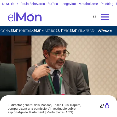
Paula Echevarría
Eufòria
Longevitat
Metabolisme
Psicòleg
ÉS NOTÍCIA
ES
,6°
30,0°
28,4°
28,6°
27,4°
TORTOSA
MATARÓ
VIC
VILAFRANCA DEL PENEDÈS
V
El director general dels Mossos, Josep Lluís Trapero,
4′
compareixent a la comissió d'investigació sobre
espionatge del Parlament | Marta Sierra (ACN)