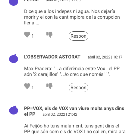
Dice que a los indepes ni agua. Nos dejaría
morir y el con la cantimplora de la corrupción
llena ...
1
Respon
L'OBSERVADOR ASTORAT
abril 02, 2022 | 18:17
Max Pradera: " La diferència entre Vox i el PP
són '2 carajillos' ". Jo crec que només '1'.
1
Respon
PP=VOX, els de VOX van viure molts anys dins
el PP
abril 02, 2022 | 21:42
Ai Feijóo ho tens malament, tens gent dins el
PP que són com els de VOX I no callen, mira ara