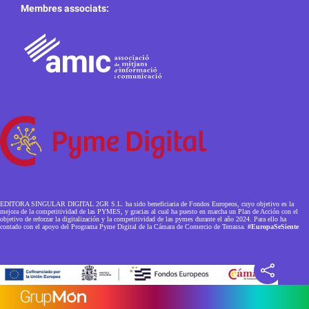
Membres associats:
EDITORA SINGULAR DIGITAL 2GR S.L. ha sido beneficiaria de Fondos Europeos, cuyo objetivo es la
mejora de la competitividad de las PYMES, y gracias al cual ha puesto en marcha un Plan de Acción con el
objetivo de reforzar la digitalización y la competitividad de las pymes durante el año 2024. Para ello ha
contado con el apoyo del Programa Pyme Digital de la Cámara de Comercio de Terrassa.
#EuropaSeSiente