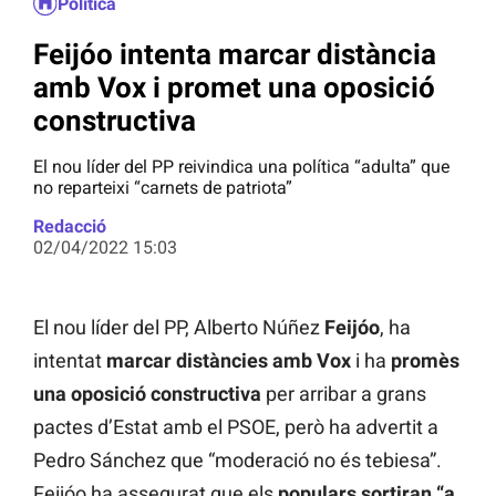
Política
Feijóo intenta marcar distància
amb Vox i promet una oposició
constructiva
El nou líder del PP reivindica una política “adulta” que
no reparteixi “carnets de patriota”
Redacció
02/04/2022 15:03
El nou líder del PP, Alberto Núñez
Feijóo
, ha
intentat
marcar distàncies amb Vox
i ha
promès
una oposició constructiva
per arribar a grans
pactes d’Estat amb el PSOE, però ha advertit a
Pedro Sánchez que “moderació no és tebiesa”.
Feijóo ha assegurat que els
populars sortiran “a