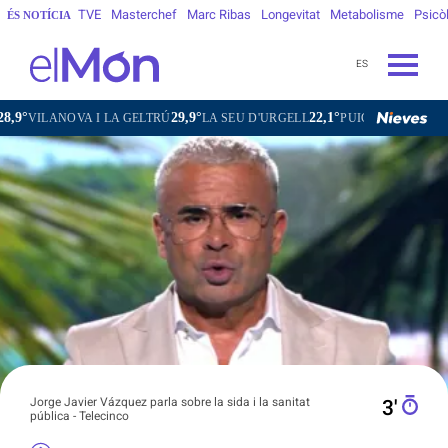
TVE
Masterchef
Marc Ribas
Longevitat
Metabolisme
Psicò
ÉS NOTÍCIA
ES
29,9°
22,1°
17,5°
27,7
 I LA GELTRÚ
LA SEU D'URGELL
PUIGCERDÀ
FIGUERES
Jorge Javier Vázquez parla sobre la sida i la sanitat
3′
pública - Telecinco