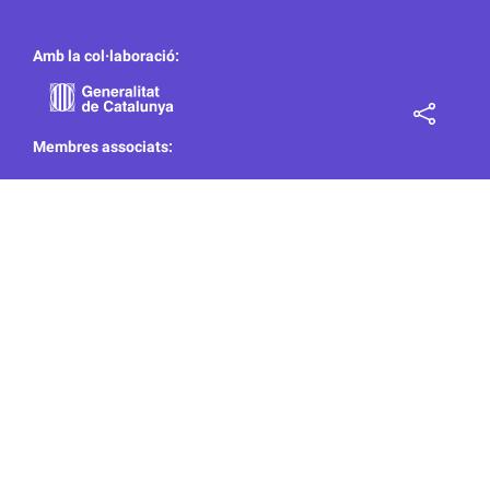
Amb la col·laboració:
Membres associats:
EDITORA SINGULAR DIGITAL 2GR S.L. ha sido beneficiaria de Fondos Europeos, cuyo objetivo es la
mejora de la competitividad de las PYMES, y gracias al cual ha puesto en marcha un Plan de Acción con el
objetivo de reforzar la digitalización y la competitividad de las pymes durante el año 2024. Para ello ha