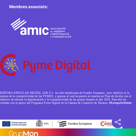
Membres associats:
EDITORA SINGULAR DIGITAL 2GR S.L. ha sido beneficiaria de Fondos Europeos, cuyo objetivo es la
mejora de la competitividad de las PYMES, y gracias al cual ha puesto en marcha un Plan de Acción con el
objetivo de reforzar la digitalización y la competitividad de las pymes durante el año 2024. Para ello ha
contado con el apoyo del Programa Pyme Digital de la Cámara de Comercio de Terrassa.
#EuropaSeSiente