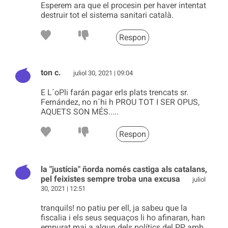
Esperem ara que el procesin per haver intentat
destruir tot el sistema sanitari català.
Respon
ton c.
juliol 30, 2021 | 09:04
E L´oPli farán pagar erls plats trencats sr.
Fernández, no n´hi h PROU TOT I SER OPUS,
AQUETS SON MÉS.....
Respon
la "justícia" ñorda només castiga als catalans,
pel feixistes sempre troba una excusa
juliol
30, 2021 | 12:51
tranquils! no patiu per ell, ja sabeu que la
fiscalia i els seus sequaços li ho afinaran, han
empurat mai a algun dels polítics del PP amb