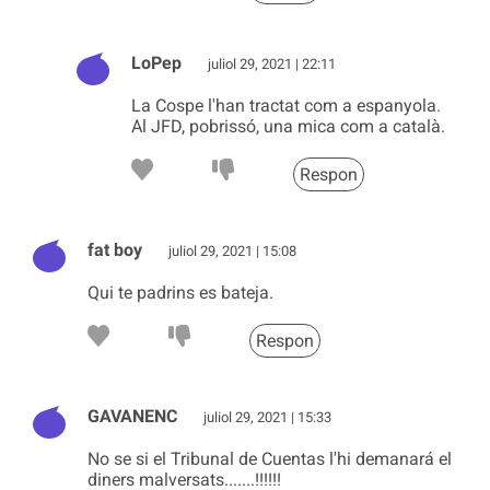
LoPep
juliol 29, 2021 | 22:11
La Cospe l'han tractat com a espanyola.
Al JFD, pobrissó, una mica com a català.
Respon
fat boy
juliol 29, 2021 | 15:08
Qui te padrins es bateja.
Respon
GAVANENC
juliol 29, 2021 | 15:33
No se si el Tribunal de Cuentas l'hi demanará el
diners malversats.......!!!!!!