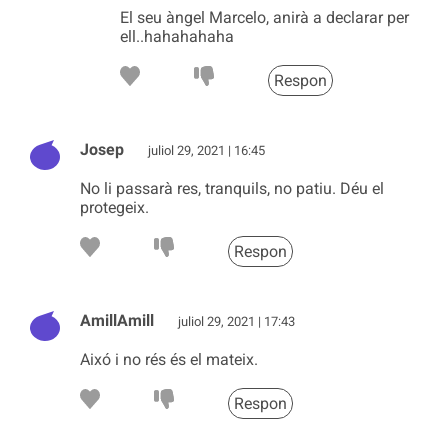
El seu àngel Marcelo, anirà a declarar per
ell..hahahahaha
Respon
Josep
juliol 29, 2021 | 16:45
No li passarà res, tranquils, no patiu. Déu el
protegeix.
Respon
AmillAmill
juliol 29, 2021 | 17:43
Aixó i no rés és el mateix.
Respon