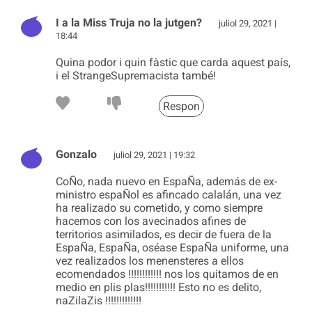
I a la Miss Truja no la jutgen?
juliol 29, 2021 |
18:44
Quina podor i quin fàstic que carda aquest país,
i el StrangeSupremacista també!
Respon
Gonzalo
juliol 29, 2021 | 19:32
CoÑo, nada nuevo en EspaÑa, además de ex-
ministro espaÑol es afincado calalán, una vez
ha realizado su cometido, y como siempre
hacemos con los avecinados afines de
territorios asimilados, es decir de fuera de la
EspaÑa, EspaÑa, oséase EspaÑa uniforme, una
vez realizados los menensteres a ellos
ecomendados !!!!!!!!!!!! nos los quitamos de en
medio en plis plas!!!!!!!!!!! Esto no es delito,
naZilaZis !!!!!!!!!!!!!