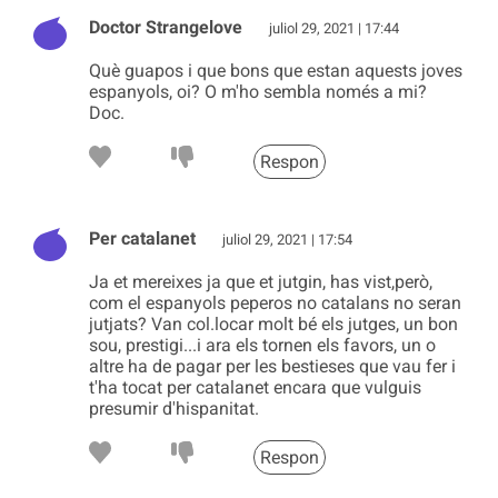
Doctor Strangelove
juliol 29, 2021 | 17:44
Què guapos i que bons que estan aquests joves
espanyols, oi? O m'ho sembla només a mi?
Doc.
Respon
Per catalanet
juliol 29, 2021 | 17:54
Ja et mereixes ja que et jutgin, has vist,però,
com el espanyols peperos no catalans no seran
jutjats? Van col.locar molt bé els jutges, un bon
sou, prestigi...i ara els tornen els favors, un o
altre ha de pagar per les bestieses que vau fer i
t'ha tocat per catalanet encara que vulguis
presumir d'hispanitat.
Respon