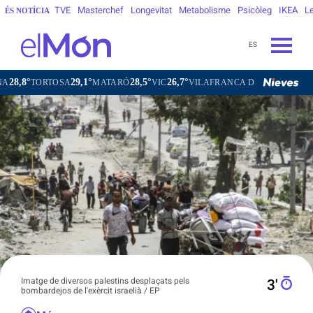
TVE
Masterchef
Longevitat
Metabolisme
Psicòleg
IKEA
Le
ÉS NOTÍCIA
ES
29,1°
28,5°
26,7°
25,8°
RTOSA
MATARÓ
VIC
VILAFRANCA DEL PENEDÈS
VILANO
Imatge de diversos palestins desplaçats pels
3′
bombardejos de l'exèrcit israelià / EP