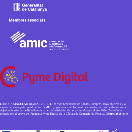
Membres associats:
EDITORA SINGULAR DIGITAL 2GR S.L. ha sido beneficiaria de Fondos Europeos, cuyo objetivo es la
mejora de la competitividad de las PYMES, y gracias al cual ha puesto en marcha un Plan de Acción con el
objetivo de reforzar la digitalización y la competitividad de las pymes durante el año 2024. Para ello ha
contado con el apoyo del Programa Pyme Digital de la Cámara de Comercio de Terrassa.
#EuropaSeSiente