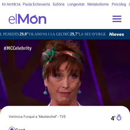
Paula Echevarría
Eufòria
Longevitat
Metabolisme
Psicòleg
ÉS NOTÍCIA
29,0°
29,7°
30,0°
21
ÈS
VILANOVA I LA GELTRÚ
LA SEU D'URGELL
PUIGCERDÀ
Verónica Forqué a 'Masterchef' - TVE
4′