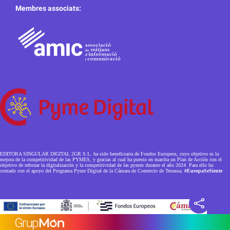
Membres associats:
EDITORA SINGULAR DIGITAL 2GR S.L. ha sido beneficiaria de Fondos Europeos, cuyo objetivo es la
mejora de la competitividad de las PYMES, y gracias al cual ha puesto en marcha un Plan de Acción con el
objetivo de reforzar la digitalización y la competitividad de las pymes durante el año 2024. Para ello ha
contado con el apoyo del Programa Pyme Digital de la Cámara de Comercio de Terrassa.
#EuropaSeSiente