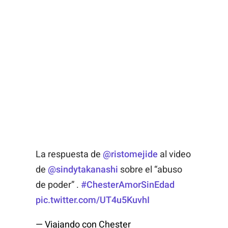
La respuesta de
@ristomejide
al video
de
@sindytakanashi
sobre el “abuso
de poder” .
#ChesterAmorSinEdad
pic.twitter.com/UT4u5KuvhI
— Viajando con Chester