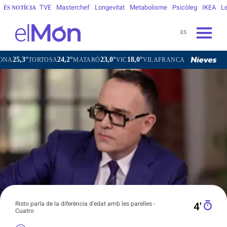
TVE
Masterchef
Longevitat
Metabolisme
Psicòleg
IKEA
Le
ÉS NOTÍCIA
ES
24,2°
23,0°
18,0°
20,9°
TOSA
MATARÓ
VIC
VILAFRANCA DEL PENEDÈS
VILANOV
Risto parla de la diferència d'edat amb les parelles -
4′
Cuatro