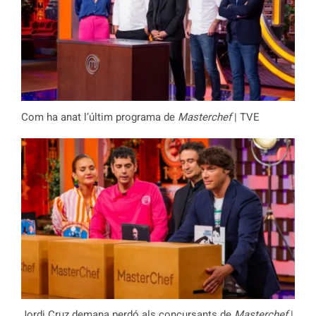
Com ha anat l’últim programa de
Masterchef
| TVE
Jordi Cruz demana perdó als concursants de
Masterchef
|