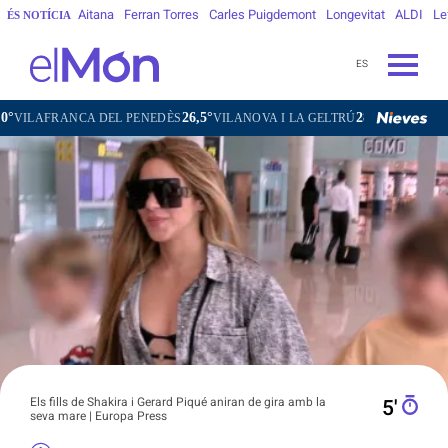
Aitana
Ferran Torres
Carles Puigdemont
Longevitat
ALDI
Le
ÉS NOTÍCIA
ES
26,5°
28,5°
19,2°
A DEL PENEDÈS
VILANOVA I LA GELTRÚ
LA SEU D'URGELL
Els fills de Shakira i Gerard Piqué aniran de gira amb la
5′
seva mare | Europa Press