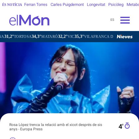
Ferran Torres
Carles Puigdemont
Longevitat
Psicòleg
Metab
ÉS NOTÍCIA
ES
34,3°
32,2°
35,3°
31,7°
SA
MATARÓ
VIC
VILAFRANCA DEL PENEDÈS
VILANOVA
Rosa López trenca la relació amb el xicot després de sis
4′
anys - Europa Press