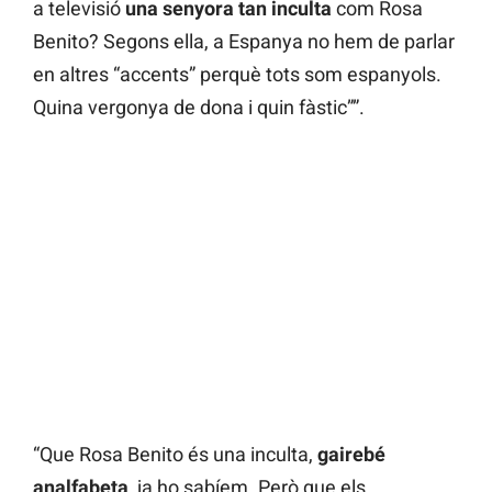
a televisió
una senyora tan inculta
com Rosa
Benito? Segons ella, a Espanya no hem de parlar
en altres “accents” perquè tots som espanyols.
Quina vergonya de dona i quin fàstic””.
“Que Rosa Benito és una inculta,
gairebé
analfabeta
, ja ho sabíem. Però que els