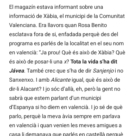
El magazín estava informant sobre una
informació de Xàbia, el municipi de la Comunitat
Valenciana. Era llavors quan Rosa Benito
esclatava fora de si, enfadada perquè des del
programa es parlés de la localitat en el seu nom
en valencià: “Ja prou! Què és això de Xàbia? Què
és això de posar-li una
x
?
Tota la vida s’ha dit
Jávea
. També crec que s’ha de dir
Sanjenjo
i no
Sanxenxo. I amb
Alicante
igual, què és això de
dir-li Alacant? I jo sóc d’allà, eh, però la gent no
sabrà que estem parlant d’un municipi
d’Espanya si ho diem en valencià. I jo sé de què
parlo, perquè la meva àvia sempre em parlava
en valencià i quan venien les meves amigues a
casa li demanava que parlés en castellà perquè