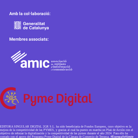
Amb la col·laboració:
Membres associats:
EDITORA SINGULAR DIGITAL 2GR S.L. ha sido beneficiaria de Fondos Europeos, cuyo objetivo es la
mejora de la competitividad de las PYMES, y gracias al cual ha puesto en marcha un Plan de Acción con el
objetivo de reforzar la digitalización y la competitividad de las pymes durante el año 2024. Para ello ha
contado con el apoyo del Programa Pyme Digital de la Cámara de Comercio de Terrassa.
#EuropaSeSiente