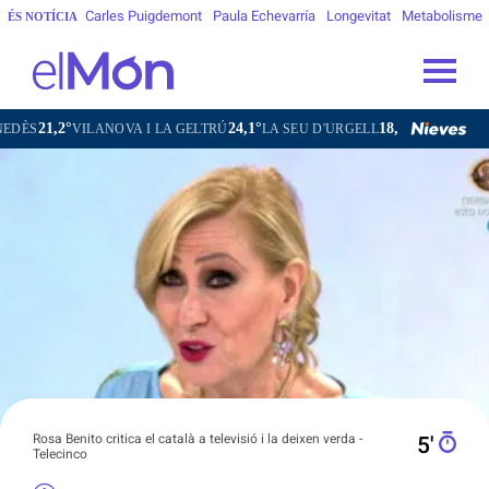
Carles Puigdemont
Paula Echevarría
Longevitat
Metabolisme
ÉS NOTÍCIA
24,1°
18,5°
14,7°
ILANOVA I LA GELTRÚ
LA SEU D'URGELL
PUIGCERDÀ
FIGUE
Rosa Benito critica el català a televisió i la deixen verda -
5′
Telecinco