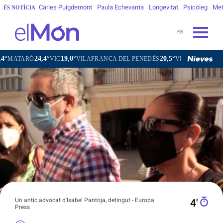
Carles Puigdemont
Paula Echevarría
Longevitat
Psicòleg
Met
ÉS NOTÍCIA
ES
4,4°
19,0°
20,5°
23,5
VIC
VILAFRANCA DEL PENEDÈS
VILANOVA I LA GELTRÚ
Un antic advocat d'Isabel Pantoja, detingut - Europa
4′
Press