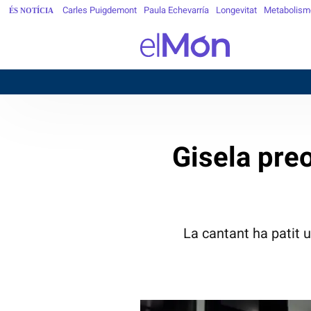
Carles Puigdemont
Paula Echevarría
Longevitat
Metabolism
ÉS NOTÍCIA
Gisela pre
La cantant ha patit 