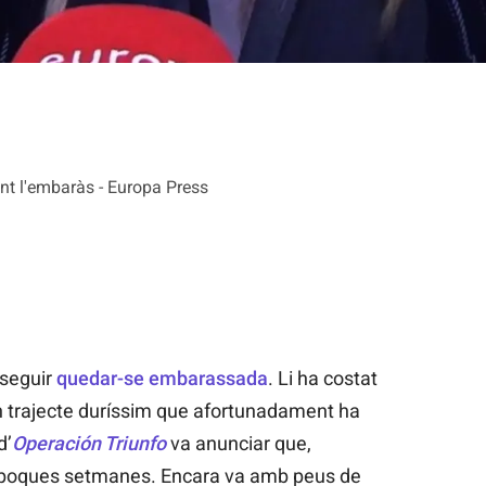
nt l'embaràs - Europa Press
nseguir
quedar-se embarassada
. Li ha costat
n trajecte duríssim que afortunadament ha
d’
Operación Triunfo
va anunciar que,
fa poques setmanes. Encara va amb peus de