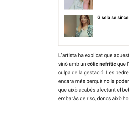
Gisela se sincer
L’artista ha explicat que aques
sinó amb un
còlic nefrític
que l
culpa de la gestació. Les pedres
encara més perquè no la poden 
que això acabés afectant el beb
embaràs de risc, doncs això ho