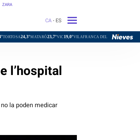
ZARA
CA
ES
3°
23,7°
19,0°
20,4°
MATARÓ
VIC
VILAFRANCA DEL PENEDÈS
VILANOVA I LA 
 l’hospital
è no la poden medicar