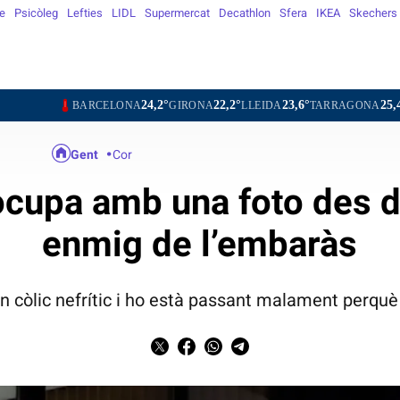
e
Psicòleg
Lefties
LIDL
Supermercat
Decathlon
Sfera
IKEA
Skechers
24,2°
22,2°
23,6°
25,4°
24,
BARCELONA
GIRONA
LLEIDA
TARRAGONA
TORTOSA
Gent
Cor
ocupa amb una foto des de
enmig de l’embaràs
un còlic nefrític i ho està passant malament perqu