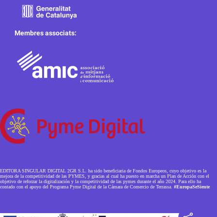
Membres associats:
EDITORA SINGULAR DIGITAL 2GR S.L. ha sido beneficiaria de Fondos Europeos, cuyo objetivo es la
mejora de la competitividad de las PYMES, y gracias al cual ha puesto en marcha un Plan de Acción con el
objetivo de reforzar la digitalización y la competitividad de las pymes durante el año 2024. Para ello ha
contado con el apoyo del Programa Pyme Digital de la Cámara de Comercio de Terrassa.
#EuropaSeSiente