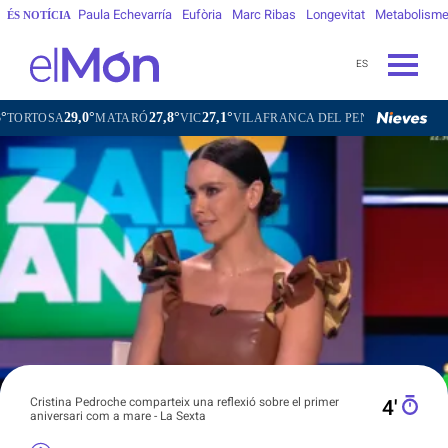
Paula Echevarría
Eufòria
Marc Ribas
Longevitat
Metabolism
ÉS NOTÍCIA
ES
0°
27,8°
27,1°
26,7°
MATARÓ
VIC
VILAFRANCA DEL PENEDÈS
VILANOVA I LA 
Cristina Pedroche comparteix una reflexió sobre el primer
4′
aniversari com a mare - La Sexta