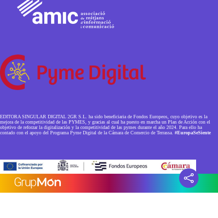
EDITORA SINGULAR DIGITAL 2GR S.L. ha sido beneficiaria de Fondos Europeos, cuyo objetivo es la
mejora de la competitividad de las PYMES, y gracias al cual ha puesto en marcha un Plan de Acción con el
objetivo de reforzar la digitalización y la competitividad de las pymes durante el año 2024. Para ello ha
contado con el apoyo del Programa Pyme Digital de la Cámara de Comercio de Terrassa.
#EuropaSeSiente