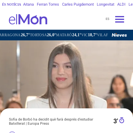
Aitana
Ferran Torres
Carles Puigdemont
Longevitat
ALDI
Le
ÉS NOTÍCIA
ES
26,7°
26,0°
24,1°
18,7°
21,
A
TORTOSA
MATARÓ
VIC
VILAFRANCA DEL PENEDÈS
Sofia de Borbó ha decidit què farà després d'estudiar
3′
Batxillerat | Europa Press