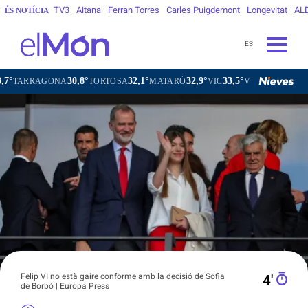
TV3
Aitana
Ferran Torres
Carles Puigdemont
Longevitat
AL
ÉS NOTÍCIA
ES
30,8°
32,1°
32,9°
33,5°
AGONA
TORTOSA
MATARÓ
VIC
VILAFRANCA DEL PENED
Felip VI no està gaire conforme amb la decisió de Sofia
4′
de Borbó | Europa Press