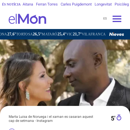
Aitana
Ferran Torres
Carles Puigdemont
Longevitat
Psicòleg
ÉS NOTÍCIA
ES
26,5°
25,4°
21,7°
24,0°
TOSA
MATARÓ
VIC
VILAFRANCA DEL PENEDÈS
VILANOV
Marta Luisa de Noruega i el xaman es casaran aquest
5′
cap de setmana - Instagram